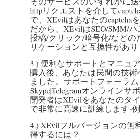
そのサービスのいずれかに送
httpリクエストを介してcapt
で、XEvilはあなたのcaptc
だから、XEvilはSEO/SMM
投稿/クリック/暗号化/など
リケーションと互換性があり
3.) 便利なサポートとマニュ
購入後、あなたは民間の技術
ました。サポートフォーラム、
Skype|Telegramオンライン
開発者はXEvilをあなたのタイプ
で非常に高速に訓練します-
4.) XEvilフルバージョン
得するには？