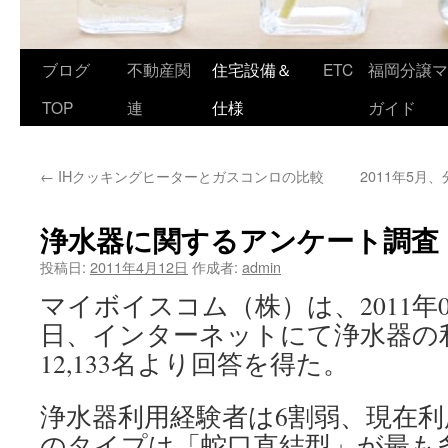
ブログ
不動産関
住宅設備＆
ETC
福岡分譲マ
TOP
連
仕様
ガイド
←
IHクッキングヒーターとガスコンロの比較
2011年5
浄水器に関するアンケート調査
投稿日:
2011年4月12日
作成者:
admin
マイボイスコム（株）は、2011年03
日、インターネットにて浄水器の
12,133名より回答を得た。
浄水器利用経験者は6割弱、現在利
のタイプは「蛇口直結型」が最も