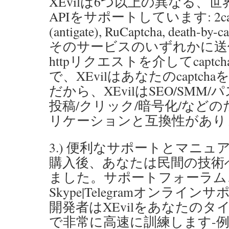
XEvilは6つ以上の異なる、
APIをサポートしています: 2captcha
(antigate), RuCaptcha, death-by-ca
そのサービスのいずれかに送
httpリクエストを介してcapt
で、XEvilはあなたのcaptc
だから、XEvilはSEO/SMM
投稿/クリック/暗号化/など
リケーションと互換性があり
3.) 便利なサポートとマニュ
購入後、あなたは民間の技術
ました。サポートフォーラム、
Skype|Telegramオンライン
開発者はXEvilをあなたのタイプ
で非常に高速に訓練します-