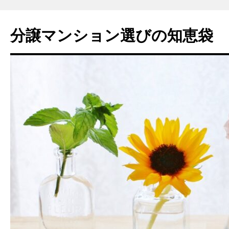
コ
ン
分譲マンション選びの知恵袋
テ
ン
ツ
へ
ス
キ
ッ
プ