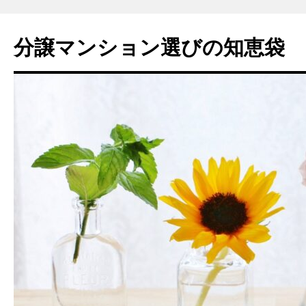
コ
ン
分譲マンション選びの知恵袋
テ
ン
ツ
へ
ス
キ
ッ
プ