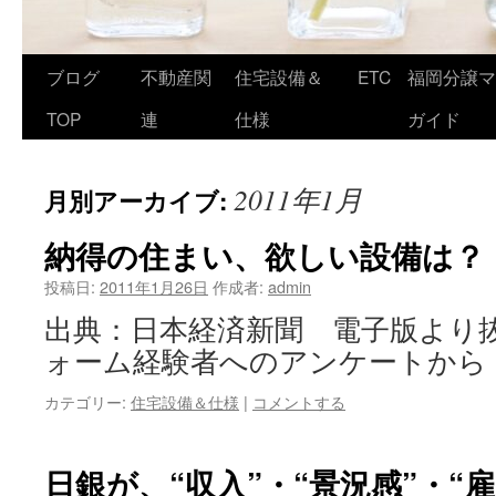
ブログ
不動産関
住宅設備＆
ETC
福岡分譲マ
TOP
連
仕様
ガイド
2011年1月
月別アーカイブ:
納得の住まい、欲しい設備は？
投稿日:
2011年1月26日
作成者:
admin
出典：日本経済新聞 電子版より抜
ォーム経験者へのアンケートから
カテゴリー:
住宅設備＆仕様
|
コメントする
日銀が、“収入”・“景況感”・“